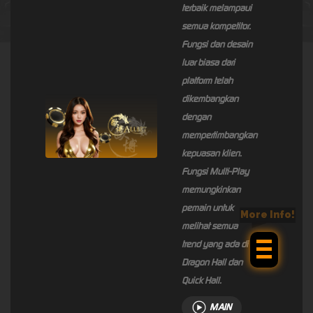
terbaik melampaui
semua kompetitor.
Fungsi dan desain
luar biasa dari
platform telah
dikembangkan
dengan
mempertimbangkan
kepuasan klien.
Fungsi Multi-Play
memungkinkan
pemain untuk
More Info!
melihat semua
trend yang ada di
Dragon Hall dan
Quick Hall.
MAIN