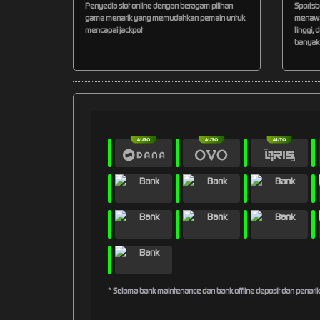
Penyedia slot online dengan beragam pilihan
Sportsb
game menarik yang memudahkan pemain untuk
menawar
mencapai jackpot
tinggi,
banyak 
* Selama bank maintenance dan bank offline deposit dan penarik