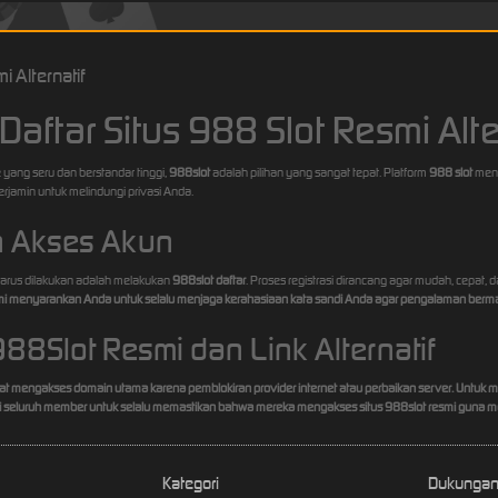
 Alternatif
aftar Situs 988 Slot Resmi Alte
ang seru dan berstandar tinggi,
988slot
adalah pilihan yang sangat tepat. Platform
988 slot
mena
erjamin untuk melindungi privasi Anda.
n Akses Akun
 harus dilakukan adalah melakukan
988slot daftar
. Proses registrasi dirancang agar mudah, cepat
mi menyarankan Anda untuk selalu menjaga kerahasiaan kata sandi Anda agar pengalaman berm
Slot Resmi dan Link Alternatif
 mengakses domain utama karena pemblokiran provider internet atau perbaikan server. Untuk men
agi seluruh member untuk selalu memastikan bahwa mereka mengakses situs
988slot resmi
guna men
Kategori
Dukunga