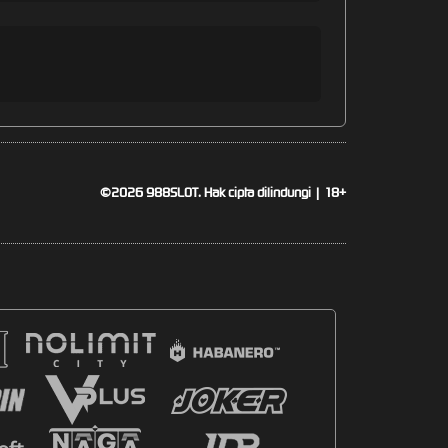
©2026 988SLOT. Hak cipta dilindungi | 18+