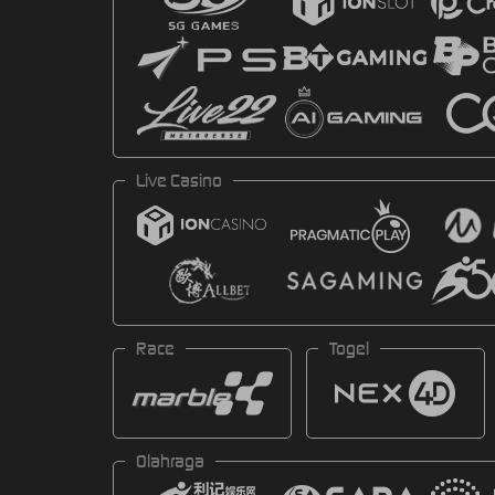
Live Casino
Race
Togel
Olahraga