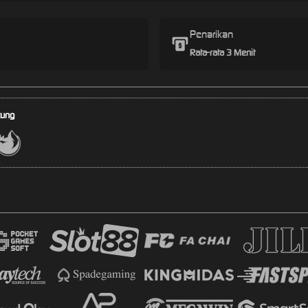
Penarikan
Rata-rata 3 Menit
kung