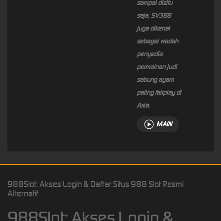
sampai disitu
saja, SV388
juga dikenal
sebagai wadah
penyedia
permainan judi
sabung ayam
paling fairplay di
Asia.
MAIN
988Slot: Akses Login & Daftar Situs 988 Slot Resmi
Alternatif
988Slot: Akses Login &