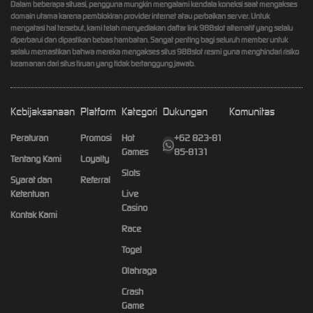
Dalam beberapa situasi, pengguna mungkin mengalami kendala koneksi saat mengakses
domain utama karena pemblokiran provider internet atau perbaikan server. Untuk
mengatasi hal tersebut, kami telah menyediakan daftar link
988slot alternatif
yang selalu
diperbarui dan dipastikan bebas hambatan. Sangat penting bagi seluruh member untuk
selalu memastikan bahwa mereka mengakses situs
988slot resmi
guna menghindari risiko
keamanan dari situs tiruan yang tidak bertanggung jawab.
Kebijaksanaan
Platform
Kategori
Dukungan
Komunitas
Peraturan
Promosi
Hot
+62 823-81
Games
85-8131
Tentang Kami
Loyalty
Slots
Syarat dan
Referral
Ketentuan
Live
Casino
Kontak Kami
Race
Togel
Olahraga
Crash
Game