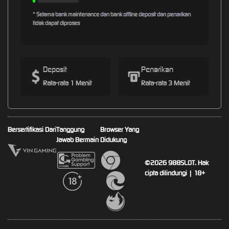
* Selama bank maintenance dan bank offline deposit dan penarikan
tidak dapat diproses
Deposit
Penarikan
Rata-rata 1 Menit
Rata-rata 3 Menit
Bersertifikasi Dari
Tanggung
Browser Yang
Jawab Bermain
Didukung
©2026 988SLOT. Hak
cipta dilindungi | 18+