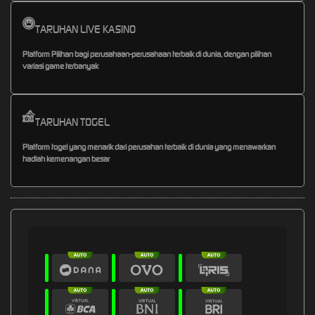
TARUHAN LIVE KASINO
Platform Pilihan bagi perusahaan-perusahaan terbaik di dunia, dengan pilihan
variasi game terbanyak
TARUHAN TOGEL
Platform togel yang menarik dari perusahan terbaik di dunia yang menawarkan
hadiah kemenangan besar