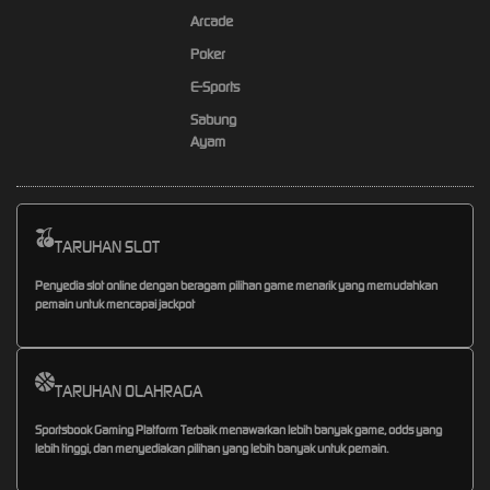
Arcade
Poker
E-Sports
Sabung
Ayam
TARUHAN SLOT
Penyedia slot online dengan beragam pilihan game menarik yang memudahkan
pemain untuk mencapai jackpot
TARUHAN OLAHRAGA
Sportsbook Gaming Platform Terbaik menawarkan lebih banyak game, odds yang
lebih tinggi, dan menyediakan pilihan yang lebih banyak untuk pemain.