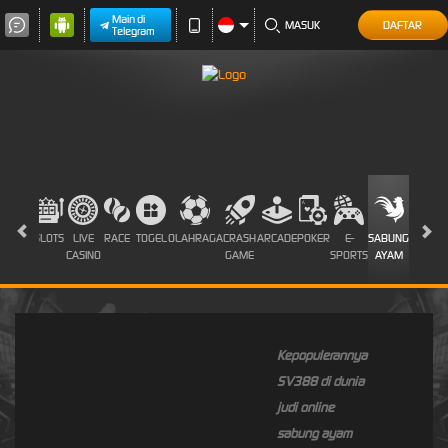
Main di
MASUK
DAFTAR
Telegram
HOT
SLOTS
LIVE
RACE
TOGEL
OLAHRAGA
CRASH
ARCADE
POKER
E-
SABUNG
PROMOS
GAMES
CASINO
GAME
SPORTS
AYAM
Kepopulerannya
SV388 di dunia
judi online
sabung ayam