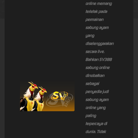
online memang
terletak pada
permainan
sabung ayam
yang
diselenggarakan
secara live.
Bahkan SV388
sabung online
dinobatkan
sebagai
penyedia judi
sabung ayam
online yang
paling
terpercaya di
dunia. Tidak