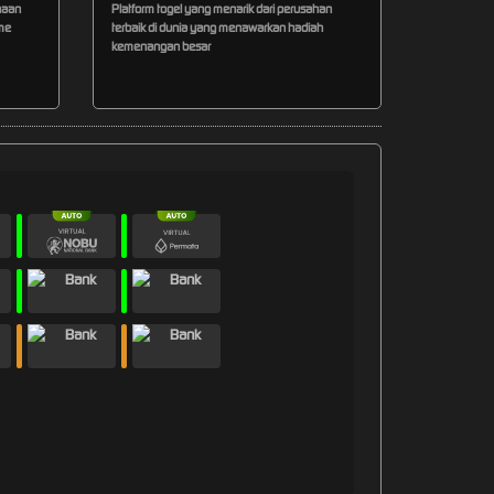
haan
Platform togel yang menarik dari perusahan
ame
terbaik di dunia yang menawarkan hadiah
kemenangan besar