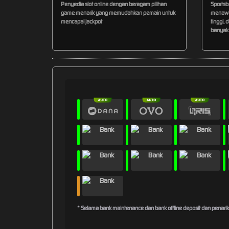
Penyedia slot online dengan beragam pilihan
Sportsb
game menarik yang memudahkan pemain untuk
menawar
mencapai jackpot
tinggi,
banyak 
* Selama bank maintenance dan bank offline deposit dan penarik