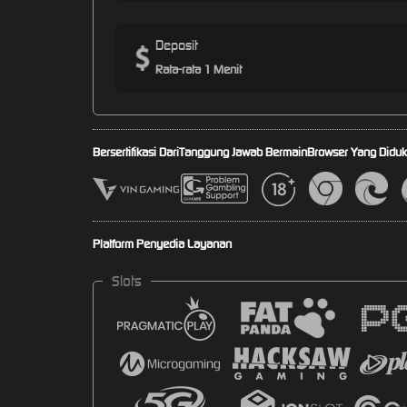
Deposit
Rata-rata 1 Menit
Bersertifikasi Dari
Tanggung Jawab Bermain
Browser Yang Didu
Platform Penyedia Layanan
Slots