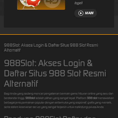
togel!
MAIN
988Slot: Akses Login & Daftar Situs 988 Slot Resmi
Alternatif
988Slot: Akses Login &
Daftar Situs 988 Slot Resmi
Alternatif
Bagi Anda yang sedang mencari pengalaman bermain game hiburan online yang seru dan
berstandar tinggi,
988slot
adalah pilihan yang sangat tepat. Platform
988 slot
menawarkan
berbagai jenis permainan populer dengan antarmuka yang responsif, grafis yang menarik,
serta sistem keamanan server yang sangat terjamin untuk melindungi privasi Anda.