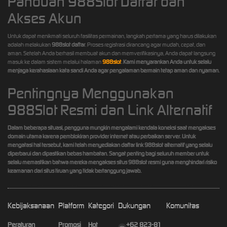
Panduan 988Slot Daftar dan
Akses Akun
Untuk dapat menikmati seluruh fasilitas permainan, langkah pertama yang harus dilakukan
adalah melakukan
988slot daftar
. Proses registrasi dirancang agar mudah, cepat, dan
aman. Setelah Anda berhasil membuat akun dan memverifikasinya, Anda dapat langsung
masuk ke dalam sistem melalui halaman
988slot
. Kami menyarankan Anda untuk selalu
menjaga kerahasiaan kata sandi Anda agar pengalaman bermain tetap aman dan nyaman.
Pentingnya Menggunakan
988Slot Resmi dan Link Alternatif
Dalam beberapa situasi, pengguna mungkin mengalami kendala koneksi saat mengakses
domain utama karena pemblokiran provider internet atau perbaikan server. Untuk
mengatasi hal tersebut, kami telah menyediakan daftar link
988slot alternatif
yang selalu
diperbarui dan dipastikan bebas hambatan. Sangat penting bagi seluruh member untuk
selalu memastikan bahwa mereka mengakses situs
988slot resmi
guna menghindari risiko
keamanan dari situs tiruan yang tidak bertanggung jawab.
Kebijaksanaan
Platform
Kategori
Dukungan
Komunitas
Peraturan
Promosi
Hot
+62 823-81