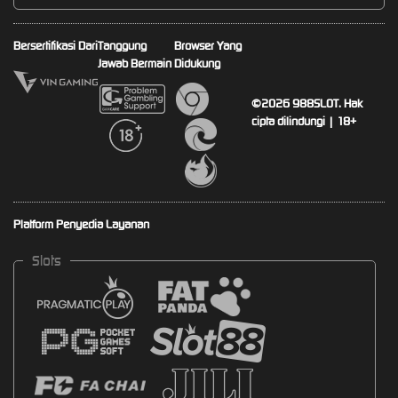
Bersertifikasi Dari
Tanggung
Browser Yang
Jawab Bermain
Didukung
©2026 988SLOT. Hak
cipta dilindungi | 18+
Platform Penyedia Layanan
Slots