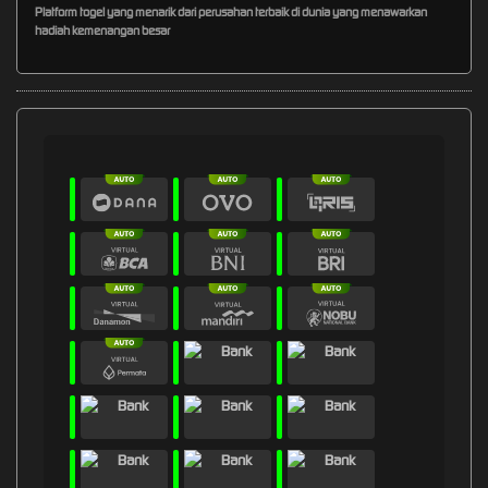
Platform togel yang menarik dari perusahan terbaik di dunia yang menawarkan
hadiah kemenangan besar