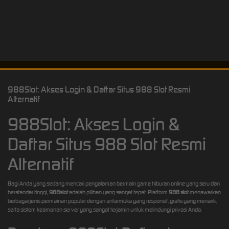
988Slot: Akses Login & Daftar Situs 988 Slot Resmi
Alternatif
988Slot: Akses Login &
Daftar Situs 988 Slot Resmi
Alternatif
Bagi Anda yang sedang mencari pengalaman bermain game hiburan online yang seru dan
berstandar tinggi,
988slot
adalah pilihan yang sangat tepat. Platform
988 slot
menawarkan
berbagai jenis permainan populer dengan antarmuka yang responsif, grafis yang menarik,
serta sistem keamanan server yang sangat terjamin untuk melindungi privasi Anda.