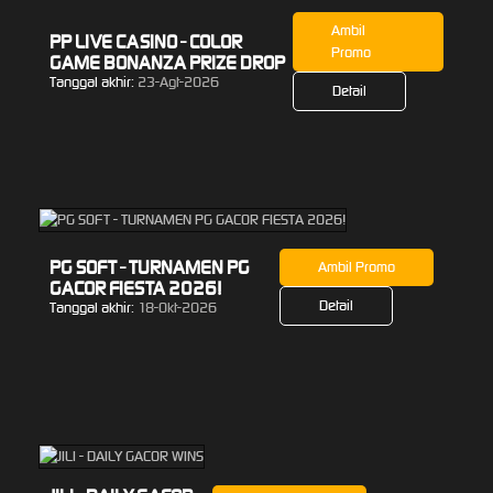
Ambil
PP LIVE CASINO - COLOR
Promo
GAME BONANZA PRIZE DROP
Tanggal akhir:
23-Agt-2026
Detail
PG SOFT - TURNAMEN PG
Ambil Promo
GACOR FIESTA 2026!
Detail
Tanggal akhir:
18-Okt-2026