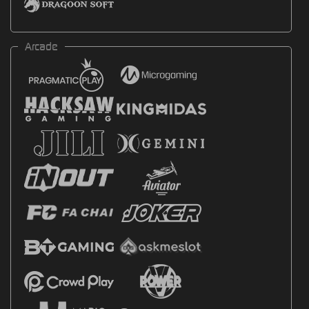
Arcade