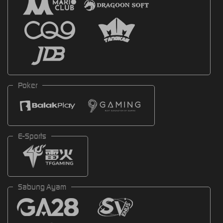
Poker
E-Sports
Sabung Ayam