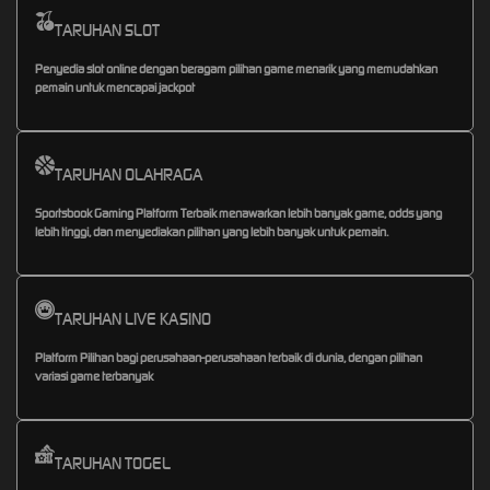
TARUHAN SLOT
Penyedia slot online dengan beragam pilihan game menarik yang memudahkan
pemain untuk mencapai jackpot
TARUHAN OLAHRAGA
Sportsbook Gaming Platform Terbaik menawarkan lebih banyak game, odds yang
lebih tinggi, dan menyediakan pilihan yang lebih banyak untuk pemain.
TARUHAN LIVE KASINO
Platform Pilihan bagi perusahaan-perusahaan terbaik di dunia, dengan pilihan
variasi game terbanyak
TARUHAN TOGEL