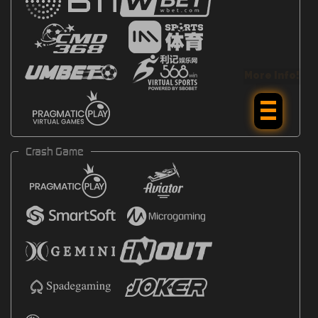
More Info!
Crash Game