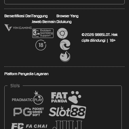
Bersertifikasi Dari
Tanggung
Browser Yang
Jawab Bermain
Didukung
©2026 988SLOT. Hak
cipta dilindungi | 18+
Platform Penyedia Layanan
Slots