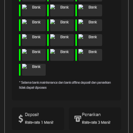
* Selama bank maintenance dan bank offline deposit dan penarikan
tidak dapat diproses
Deposit
Penarikan
Rata-rata 1 Menit
Rata-rata 3 Menit