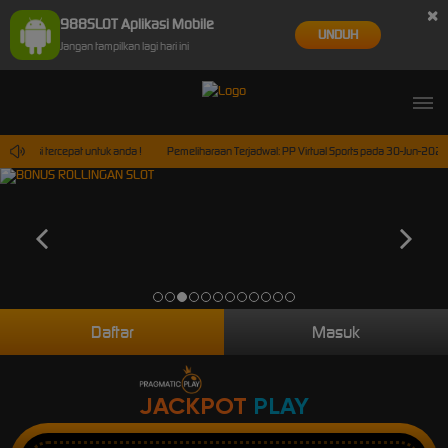
×
988SLOT Aplikasi Mobile
UNDUH
Jangan tampilkan lagi hari ini
ansaksi tercepat untuk anda !
Pemeliharaan Terjadwal: PP Virtual Sports pada 30-Jun-2026 
Daftar
Masuk
JACKPOT
PLAY