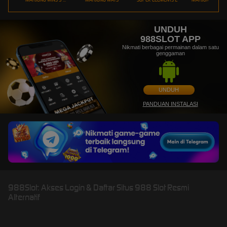
UNDUH
988SLOT APP
Nikmati berbagai permainan dalam satu
genggaman
UNDUH
PANDUAN INSTALASI
988Slot: Akses Login & Daftar Situs 988 Slot Resmi
Alternatif