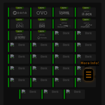
More Info!