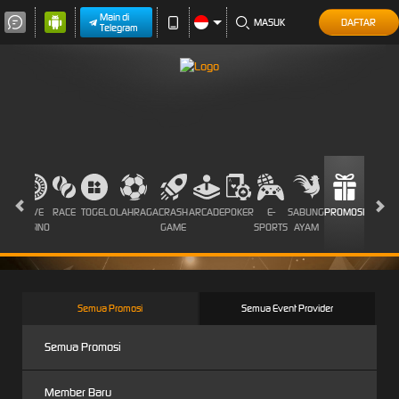
Main di
MASUK
DAFTAR
Telegram
LOTS
LIVE
RACE
TOGEL
OLAHRAGA
CRASH
ARCADE
POKER
E-
SABUNG
PROMOSI
CASINO
GAME
SPORTS
AYAM
Semua Promosi
Semua Event Provider
Semua Promosi
Member Baru