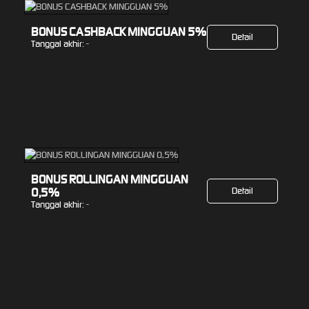
BONUS CASHBACK MINGGUAN 5%
Detail
Tanggal akhir:
-
BONUS ROLLINGAN MINGGUAN
0,5%
Detail
Tanggal akhir:
-