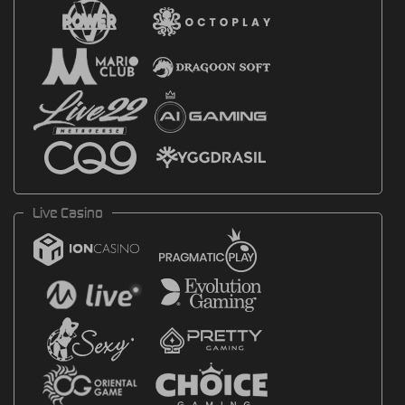
Live Casino